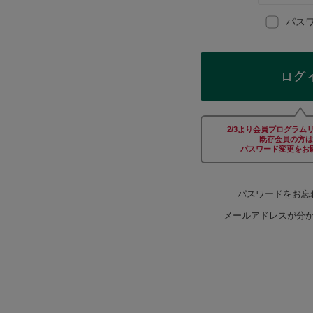
Afternoon Tea TEAROOM
パス
PICK UP ITEMS
ハンディファン
2/3より会員プログラム
日傘
既存会員の方は
パスワード変更をお
保冷バッグ
パスワードをお忘
メールアドレスが分
星空シリーズ
無重力シリーズ
バイヤーの「愛用品」