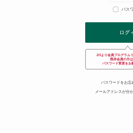
Afternoon Tea TEAROOM
パス
PICK UP ITEMS
ハンディファン
2/3より会員プログラム
日傘
既存会員の方は
パスワード変更をお
保冷バッグ
パスワードをお忘
メールアドレスが分
星空シリーズ
無重力シリーズ
バイヤーの「愛用品」